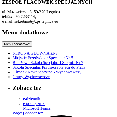
ZESPÓŁ PLACÓWEK SPECJALNYCH
ul. Mazowiecka 3, 59-220 Legnica
tel/fax.: 76 7233114;
e-mail: sekretariat@zps.legnica.eu
Menu dodatkowe
Menu dodatkowe
STRONA GŁÓWNA ZPS
Miejskie Przedszkole Specjalne Nr 5
Branżowa Szkoła Specjalna I Stopnia Nr 7
Szkoła Specjalna Przysposabiająca do Pracy
Ośrodek Rewalidacyjno - Wychowawczy
Grupy Wychowawcze
Zobacz też
e-dziennik
e-podręczniki
Microsoft Teams
Więcej
Zobacz też