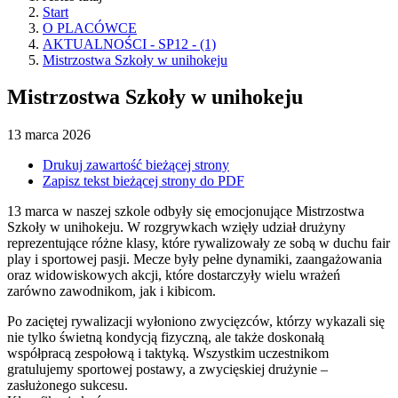
Start
O PLACÓWCE
AKTUALNOŚCI - SP12 - (1)
Mistrzostwa Szkoły w unihokeju
Mistrzostwa Szkoły w unihokeju
13
marca
2026
Drukuj zawartość bieżącej strony
Zapisz tekst bieżącej strony do PDF
13 marca w naszej szkole odbyły się emocjonujące Mistrzostwa
Szkoły w unihokeju. W rozgrywkach wzięły udział drużyny
reprezentujące różne klasy, które rywalizowały ze sobą w duchu fair
play i sportowej pasji. Mecze były pełne dynamiki, zaangażowania
oraz widowiskowych akcji, które dostarczyły wielu wrażeń
zarówno zawodnikom, jak i kibicom.
Po zaciętej rywalizacji wyłoniono zwycięzców, którzy wykazali się
nie tylko świetną kondycją fizyczną, ale także doskonałą
współpracą zespołową i taktyką. Wszystkim uczestnikom
gratulujemy sportowej postawy, a zwycięskiej drużynie –
zasłużonego sukcesu.